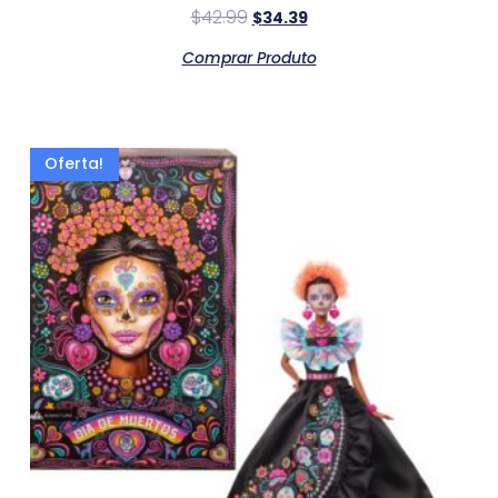
$
42.99
$
34.39
Comprar Produto
Oferta!