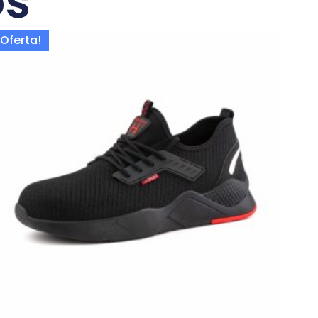
os
Oferta!