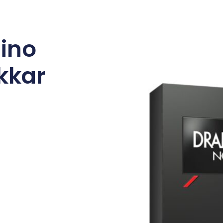
ino
kkar