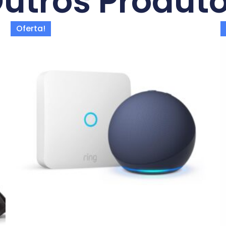
utros Produt
Oferta!