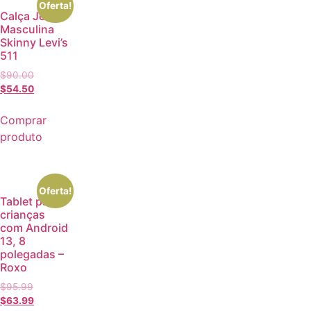
Oferta!
Calça Jeans
Masculina
Skinny Levi’s
511
$
90.00
$
54.50
Comprar
produto
Oferta!
Tablet para
crianças
com Android
13, 8
polegadas –
Roxo
$
95.99
$
63.99