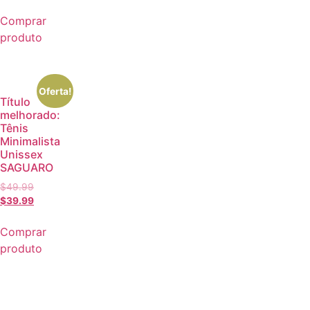
Comprar
produto
Oferta!
Título
melhorado:
Tênis
Minimalista
Unissex
SAGUARO
$
49.99
$
39.99
Comprar
produto