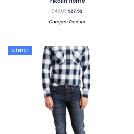
Pikolin Home
$
43.03
$
27.52
Comprar Produto
Oferta!