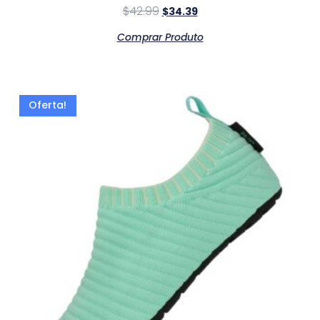
$
42.99
$
34.39
Comprar Produto
Oferta!