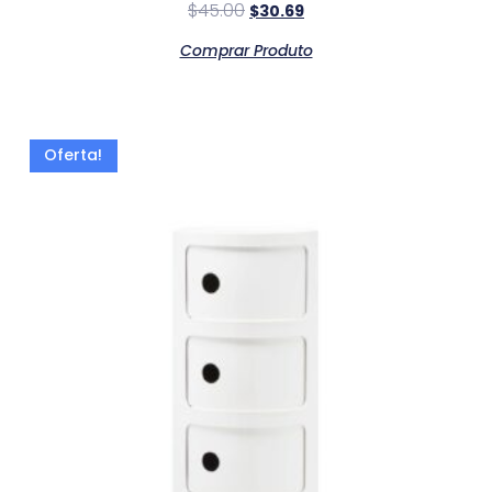
$
45.00
$
30.69
Comprar Produto
Oferta!