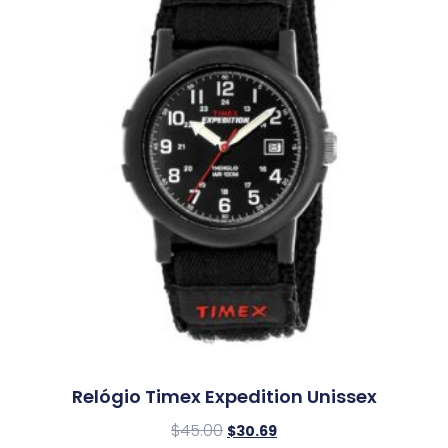
Relógio Timex Expedition Unissex
$
45.00
$
30.69