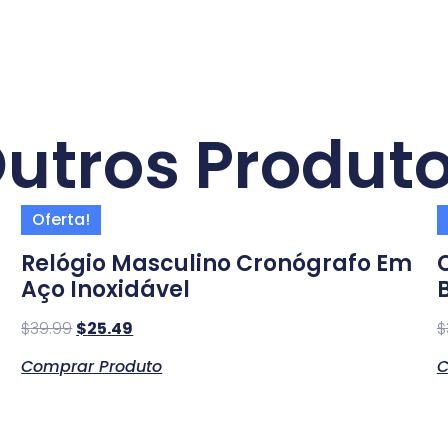
utros Produt
Oferta!
Relógio Masculino Cronógrafo Em
Aço Inoxidável
$
39.99
$
25.49
$
Comprar Produto
C