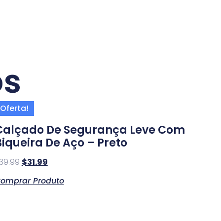
os
Oferta!
Calçado De Segurança Leve Com
Biqueira De Aço – Preto
39.99
$
31.99
omprar Produto