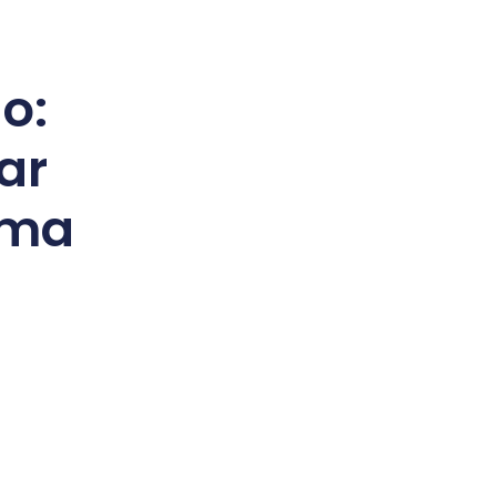
o:
ar
ima