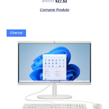
$
43.03
$
27.52
Comprar Produto
Oferta!