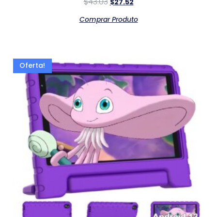
$
43.03
$
27.52
Comprar Produto
Oferta!