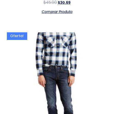
$
45.00
$
30.69
Comprar Produto
Oferta!