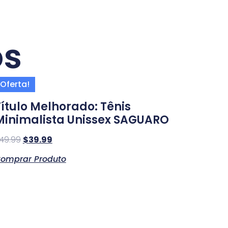
os
Oferta!
Título Melhorado: Tênis
Minimalista Unissex SAGUARO
49.99
$
39.99
omprar Produto