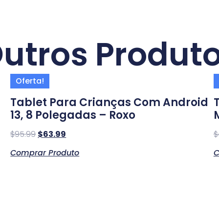
utros Produt
Oferta!
Tablet Para Crianças Com Android
13, 8 Polegadas – Roxo
$
95.99
$
63.99
$
Comprar Produto
C