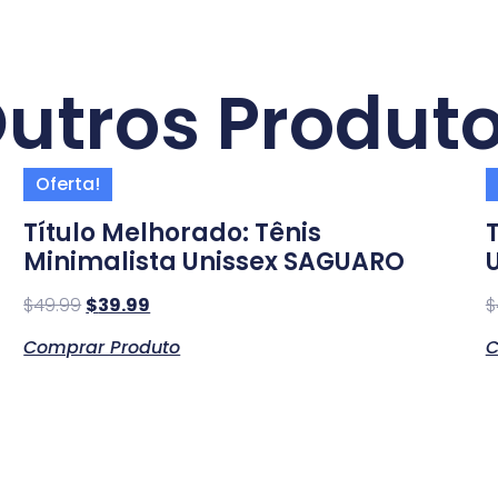
utros Produt
Oferta!
Título Melhorado: Tênis
Minimalista Unissex SAGUARO
$
49.99
$
39.99
$
Comprar Produto
C