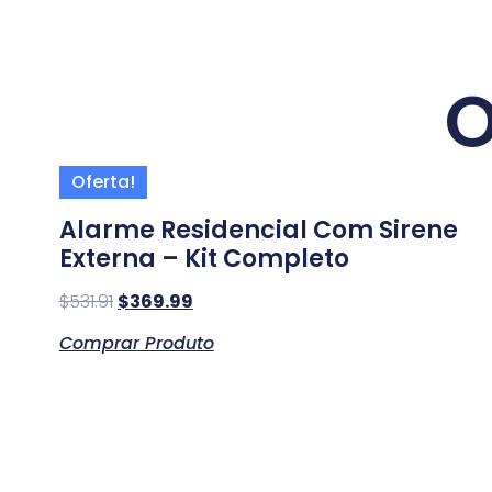
O
Oferta!
Alarme Residencial Com Sirene
Externa – Kit Completo
$
531.91
$
369.99
Comprar Produto