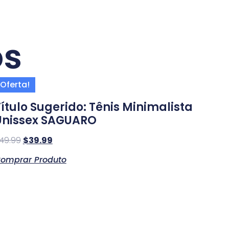
os
Oferta!
Título Sugerido: Tênis Minimalista
Unissex SAGUARO
49.99
$
39.99
omprar Produto