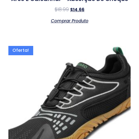
$
18.99
$
14.66
Comprar Produto
Oferta!