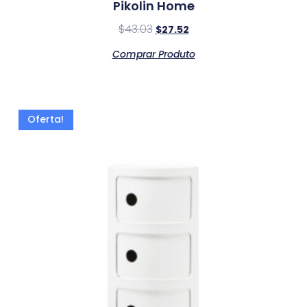
Pikolin Home
$
43.03
$
27.52
Comprar Produto
Oferta!