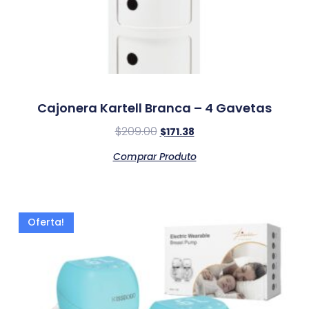
Cajonera Kartell Branca – 4 Gavetas
$
209.00
$
171.38
Comprar Produto
Oferta!