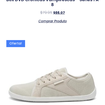
8
$
79.95
$
66.07
Comprar Produto
Oferta!