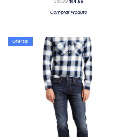
$
18.99
$
14.66
Comprar Produto
Oferta!