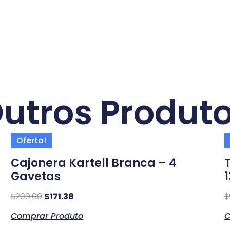
utros Produt
Oferta!
Cajonera Kartell Branca – 4
Gavetas
$
209.00
$
171.38
$
Comprar Produto
C