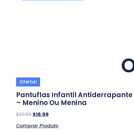
O
Oferta!
Pantuflas Infantil Antiderrapante
– Menino Ou Menina
$
20.99
$
16.99
Comprar Produto