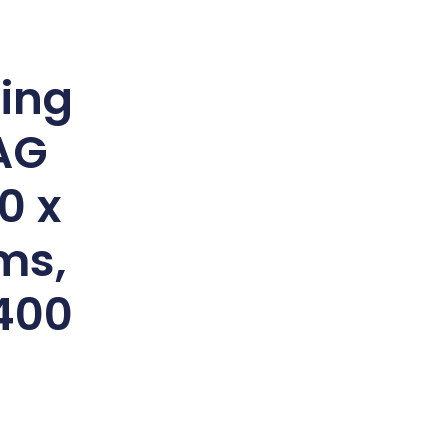
ing
AG
0 x
ms,
400