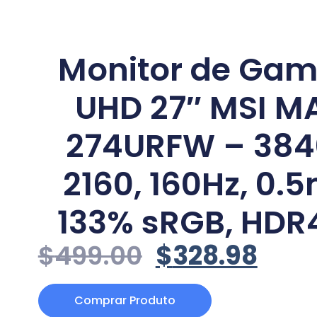
Monitor de Gam
UHD 27″ MSI M
274URFW – 384
2160, 160Hz, 0.5
133% sRGB, HDR
$
499.00
$
328.98
Comprar Produto