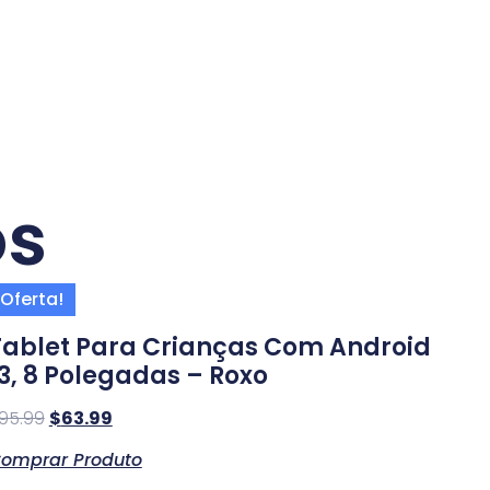
os
Oferta!
Tablet Para Crianças Com Android
13, 8 Polegadas – Roxo
95.99
$
63.99
omprar Produto