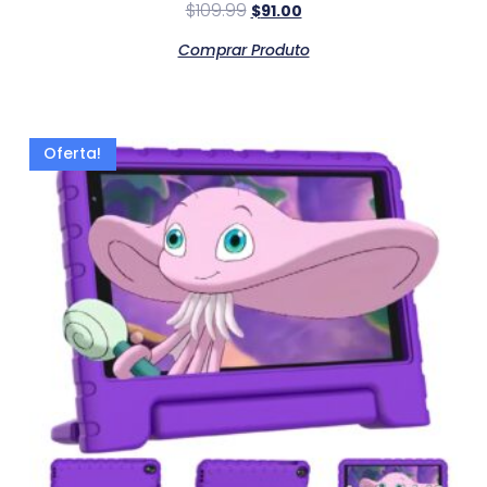
$
109.99
$
91.00
Comprar Produto
Oferta!