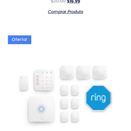
$
20.99
$
16.99
Comprar Produto
Oferta!