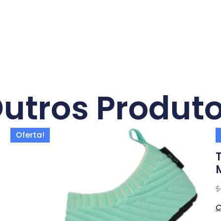
utros Produt
Oferta!
$
C