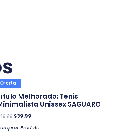
os
Oferta!
Título Melhorado: Tênis
Minimalista Unissex SAGUARO
49.99
$
39.99
omprar Produto