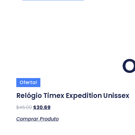
O
Oferta!
Relógio Timex Expedition Unissex
$
45.00
$
30.69
Comprar Produto