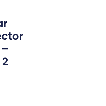
ar
ctor
 –
 2