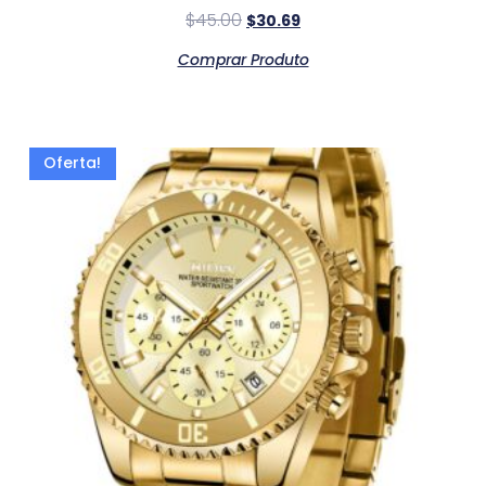
$
45.00
$
30.69
Comprar Produto
Oferta!